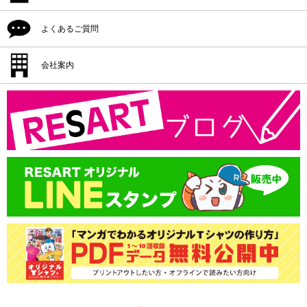
プリント位置
デザイン入稿
シルクプリント料金
よくあるご質問
プリント方法
プリント位置
インクジェットプリント料金
プリント色
配送・納期
会社案内
プリント方法
転写プリント料金
プリントサイズ
返品・交換・キャンセル
プリント色
会社概要
カッティングプリント料金
書体一覧
支払方法
プリントサイズ
版代
領収書の発行
書体一覧
送料
版代
オプション料
送料
オプション料