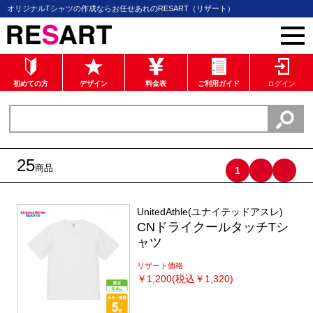
オリジナルTシャツの作成ならお任せあれのRESART（リザート）
初めての方
デザイン
料金表
ご利用ガイド
ログイン
25
商品
2
>
1
UnitedAthle(ユナイテッドアスレ)
CNドライクールタッチTシ
ャツ
リザート価格
￥
1,200(税込￥1,320)