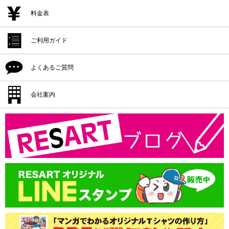
追加注文・再注文
デザイン作成
料金表
デザイン入稿
デザイン作成
ご利用ガイド
プリント位置
デザイン入稿
シルクプリント料金
よくあるご質問
プリント方法
プリント位置
インクジェットプリント料金
プリント色
配送・納期
会社案内
プリント方法
転写プリント料金
プリントサイズ
返品・交換・キャンセル
プリント色
会社概要
カッティングプリント料金
書体一覧
支払方法
プリントサイズ
版代
領収書の発行
書体一覧
送料
版代
オプション料
送料
オプション料