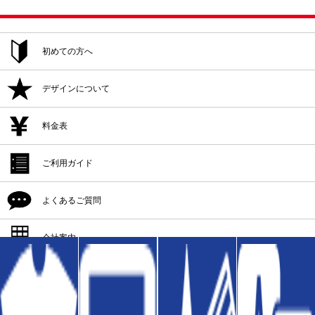
初めての方へ
ご注文方法
デザインについて
追加注文・再注文
デザイン作成
料金表
デザイン入稿
デザイン作成
ご利用ガイド
プリント位置
デザイン入稿
シルクプリント料金
よくあるご質問
プリント方法
プリント位置
インクジェットプリント料金
プリント色
配送・納期
会社案内
プリント方法
転写プリント料金
プリントサイズ
返品・交換・キャンセル
プリント色
会社概要
カッティングプリント料金
書体一覧
支払方法
プリントサイズ
版代
領収書の発行