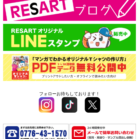
書体一覧
支払方法
プリントサイズ
版代
領収書の発行
書体一覧
送料
版代
オプション料
送料
オプション料
フォローお待ちしております！