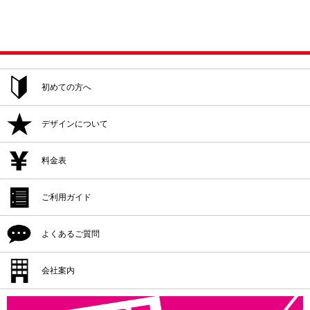
初めての方へ
ご注文方法
デザインについて
追加注文・再注文
デザイン作成
料金表
デザイン入稿
デザイン作成
ご利用ガイド
プリント位置
デザイン入稿
シルクプリント料金
よくあるご質問
プリント方法
プリント位置
インクジェットプリント料金
プリント色
配送・納期
会社案内
プリント方法
転写プリント料金
プリントサイズ
返品・交換・キャンセル
プリント色
会社概要
カッティングプリント料金