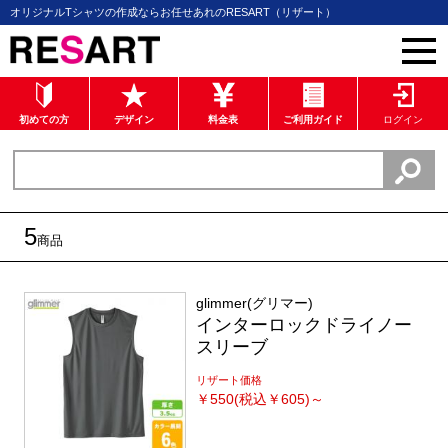
オリジナルTシャツの作成ならお任せあれのRESART（リザート）
初めての方
デザイン
料金表
ご利用ガイド
ログイン
5
商品
glimmer(グリマー)
インターロックドライノー
スリーブ
リザート価格
￥
550(税込￥605)～