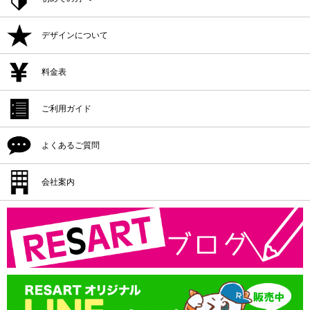
ご注文方法
デザインについて
追加注文・再注文
デザイン作成
料金表
デザイン入稿
デザイン作成
ご利用ガイド
プリント位置
デザイン入稿
シルクプリント料金
よくあるご質問
プリント方法
プリント位置
インクジェットプリント料金
プリント色
配送・納期
会社案内
プリント方法
転写プリント料金
プリントサイズ
返品・交換・キャンセル
プリント色
会社概要
カッティングプリント料金
書体一覧
支払方法
プリントサイズ
版代
領収書の発行
書体一覧
送料
版代
オプション料
送料