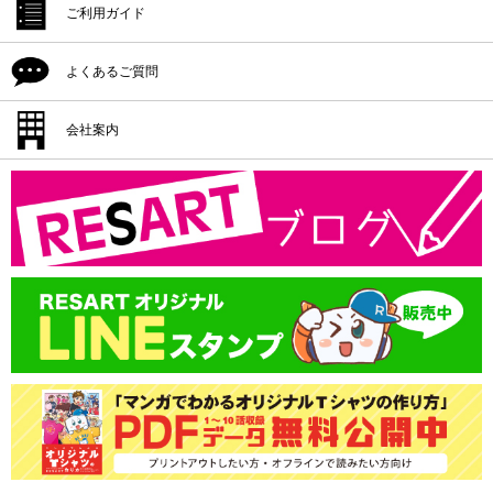
デザイン作成
ご利用ガイド
プリント位置
デザイン入稿
シルクプリント料金
よくあるご質問
プリント方法
プリント位置
インクジェットプリント料金
プリント色
配送・納期
会社案内
プリント方法
転写プリント料金
プリントサイズ
返品・交換・キャンセル
プリント色
会社概要
カッティングプリント料金
書体一覧
支払方法
プリントサイズ
版代
領収書の発行
書体一覧
送料
版代
オプション料
送料
オプション料