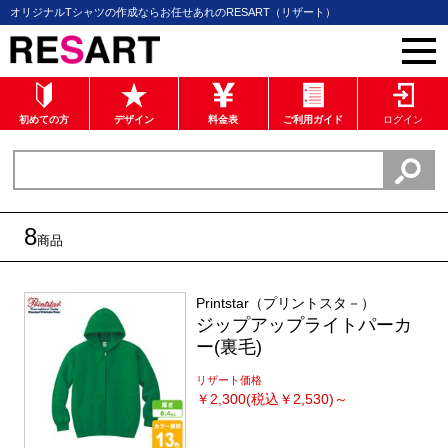
オリジナルTシャツの作成ならお任せあれのRESART（リザート）
初めての方
デザイン
料金表
ご利用ガイド
ログイン
8
商品
Printstar（プリントスタ－）
ジップアップライトパーカ
ー(裏毛)
リザート価格
￥
2,300(税込￥2,530)～