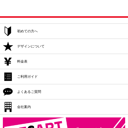
初めての方へ
ご注文方法
デザインについて
追加注文・再注文
デザイン作成
料金表
デザイン入稿
デザイン作成
ご利用ガイド
プリント位置
デザイン入稿
シルクプリント料金
よくあるご質問
プリント方法
プリント位置
インクジェットプリント料金
プリント色
配送・納期
会社案内
プリント方法
転写プリント料金
プリントサイズ
返品・交換・キャンセル
プリント色
会社概要
カッティングプリント料金
書体一覧
支払方法