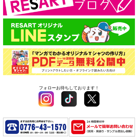
プリントサイズ
版代
領収書の発行
書体一覧
送料
版代
オプション料
送料
オプション料
フォローお待ちしております！