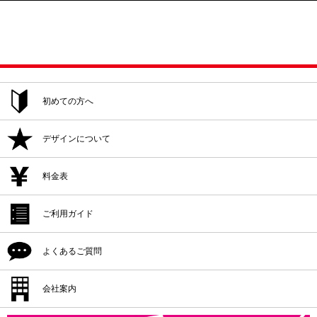
初めての方へ
ご注文方法
デザインについて
追加注文・再注文
デザイン作成
料金表
デザイン入稿
デザイン作成
ご利用ガイド
プリント位置
デザイン入稿
シルクプリント料金
よくあるご質問
プリント方法
プリント位置
インクジェットプリント料金
プリント色
配送・納期
会社案内
プリント方法
転写プリント料金
プリントサイズ
返品・交換・キャンセル
プリント色