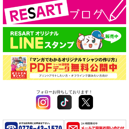
会社概要
カッティングプリント料金
書体一覧
支払方法
プリントサイズ
版代
領収書の発行
書体一覧
送料
版代
オプション料
送料
オプション料
フォローお待ちしております！