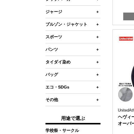
キッズ・ベビーTシャツ
ドライパーカー
ドライポロシャツ
薄手(9oz以下)トレーナー
裏起毛・裏フリースパーカー
裏毛(パイル)パーカー
ジャージ
ラグランスリーブTシャツ
ドライトレーナー
ボタンダウンポロシャツ
普通(9〜11oz)トレーナー
薄手(9oz以下)パーカー
裏起毛・裏フリースパーカー
パンツ
ブルゾン・ジャケット
タンクトップ・ノースリーブ
ドライジャケット
キッズサイズあり
厚手(11oz以上)トレーナー
普通(9〜11oz)パーカー
薄手(9oz以下)パーカー
ジャケット
ブルゾン
スポーツ
VネックTシャツ
ドライノースリーブ
レディースサイズあり
半袖トレーナー
厚手(11oz以上)パーカー
普通(9〜11oz)パーカー
ウィンドブレーカー
半袖シャツ
パンツ
UネックTシャツ
ドライパンツ
ドライトレーナー
キッズサイズあり
厚手(11oz以上)パーカー
コート
長袖シャツ
スウェットパンツ
タイダイ染め
タイダイ染めTシャツ
キッズサイズあり
キッズサイズあり
ジャケット
ノースリーブシャツ
ハーフパンツ
タイダイ染めTシャツ
バッグ
ドライパーカー
ベスト
ウォームアップ
ナイロン・ポリエステルパンツ
タイダイ染めパーカー
キャンバス(トート)
エコ・SDGs
ジャンパー
アウター
コットン(トート)
Tシャツ
その他
中綿入り
ビブス・ピステ
再生ファブリック(トート)
United
バッグ
キャップ
カーディガン
ヘヴィ
パンツ
用途で選ぶ
フェアトレードコットン(トート)
その他
オーバー
ハッピ
ポロシャツ
学校祭・サークル
ジュート&キャンバス(トート)