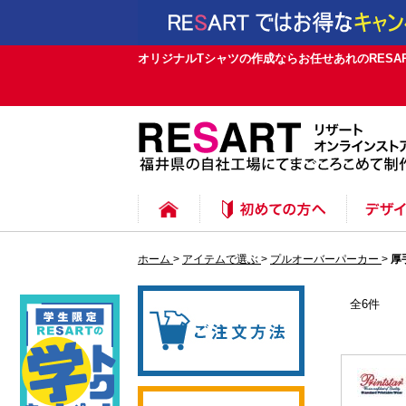
オリジナルTシャツの作成ならお任せあれのRESAR
ご注文方法
追加注文
MYページについて
デザイン
デザイン
プリント
プリント
プリント
プリント
書体一覧
ホーム
>
アイテムで選ぶ
>
プルオーバーパーカー
>
厚
全6件