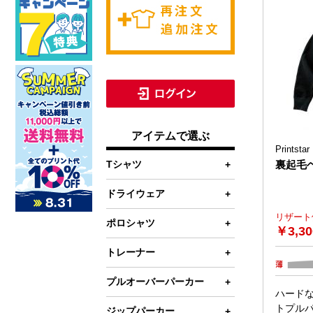
アイテムで選ぶ
Print
Tシャツ
裏起毛
半袖Tシャツ
ドライウェア
リザート
ドライTシャツ
シャツ
ポロシャツ
￥
3,3
ビッグシルエットTシャツ
ドライTシャツ
半袖ポロシャツ(ポケなし)
トレーナー
長袖Tシャツ
ドライ長袖Tシャツ
半袖ポロシャツ(ポケあり)
裏毛(パイル)トレーナー
プルオーバーパーカー
ハード
レディースTシャツ
ドライポロシャツ
長袖ポロシャツ
裏起毛・裏フリーストレーナー
トプル
裏毛(パイル)パーカー
ジップパーカー