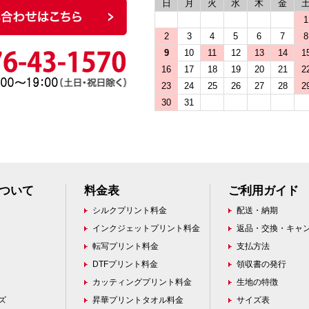
日
月
火
水
木
金
1
2
3
4
5
6
7
8
9
10
11
12
13
14
1
16
17
18
19
20
21
2
23
24
25
26
27
28
2
30
31
ついて
料金表
ご利用ガイド
シルクプリント料金
配送・納期
インクジェットプリント料金
返品・交換・キャ
転写プリント料金
支払方法
DTFプリント料金
領収書の発行
カッティングプリント料金
生地の特徴
ズ
昇華プリントタオル料金
サイズ表