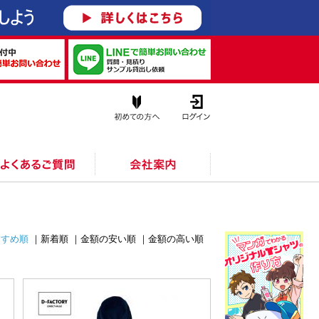
て
すすめ順
｜
新着順
｜
金額の安い順
｜
金額の高い順