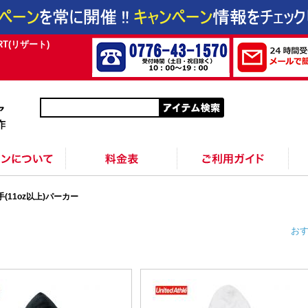
T(リザート)
作成
入稿
位置
方法
色
サイズ
シルクプリント料金
インクジェットプリント料金
転写プリント料金
DTFプリント料金
カッティングプリント料金
昇華プリントタオル料金
シルクプリントタオル料金
版代
送料
オプション料
配送・納期
返品・交換・キャンセル
支払方法
領収書の発行
生地の特徴
サイズ表
着用写真とコメント送信につい
手(11oz以上)パーカー
お