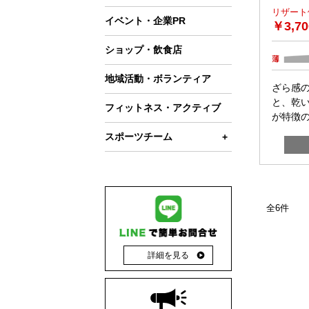
リザート
イベント・企業PR
2WAY(トート)
￥
3,7
薄手トート(9.0oz以内)
ショップ・飲食店
厚手トート(9.1oz以上)
地域活動・ボランティア
ざら感
A4以上A3未満サイズ(トート)
と、乾
フィットネス・アクティブ
が特徴
A4サイズ未満(トート)
スポーツチーム
A3サイズ以上(トート)
サッカー
ナイロン・ポリエステルバッグ
ベースボール
再生ファブリック(その他)
全6件
バレーボール
サコッシュ(その他)
ラグビー
詳細を見る
マルシェバッグ(その他)
バスケットボール
ポーチ・巾着(その他)
テニス