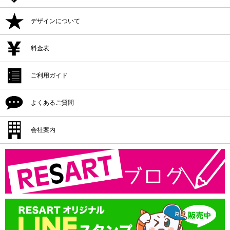
ご注文方法
デザインについて
追加注文・再注文
デザイン作成
料金表
デザイン入稿
デザイン作成
ご利用ガイド
プリント位置
デザイン入稿
シルクプリント料金
よくあるご質問
プリント方法
プリント位置
インクジェットプリント料金
プリント色
配送・納期
会社案内
プリント方法
転写プリント料金
プリントサイズ
返品・交換・キャンセル
プリント色
会社概要
カッティングプリント料金
書体一覧
支払方法
プリントサイズ
版代
領収書の発行
書体一覧
送料
版代
オプション料
送料