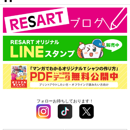
転写プリント料金
プリントサイズ
返品・交換・キャンセル
プリント色
会社概要
カッティングプリント料金
書体一覧
支払方法
プリントサイズ
版代
領収書の発行
書体一覧
送料
版代
オプション料
送料
オプション料
フォローお待ちしております！