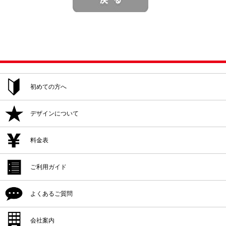
初めての方へ
ご注文方法
デザインについて
追加注文・再注文
デザイン作成
料金表
デザイン入稿
デザイン作成
ご利用ガイド
プリント位置
デザイン入稿
シルクプリント料金
よくあるご質問
プリント方法
プリント位置
インクジェットプリント料金
プリント色
配送・納期
会社案内
プリント方法