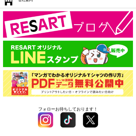
プリント方法
転写プリント料金
プリントサイズ
返品・交換・キャンセル
プリント色
会社概要
カッティングプリント料金
書体一覧
支払方法
プリントサイズ
版代
領収書の発行
書体一覧
送料
版代
オプション料
送料
オプション料
フォローお待ちしております！