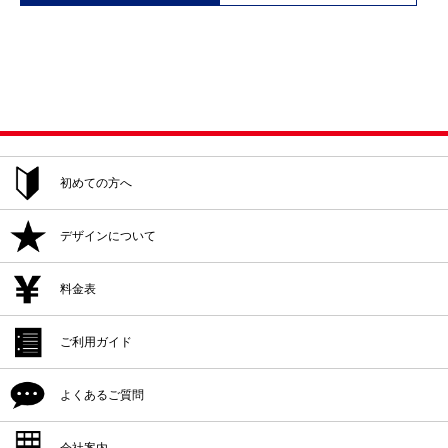
初めての方へ
ご注文方法
デザインについて
追加注文・再注文
デザイン作成
料金表
デザイン入稿
デザイン作成
ご利用ガイド
プリント位置
デザイン入稿
シルクプリント料金
よくあるご質問
プリント方法
プリント位置
インクジェットプリント料金
プリント色
配送・納期
会社案内