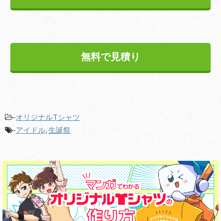
無料で見積り
-
オリジナルTシャツ
-
アイドル
,
生誕祭