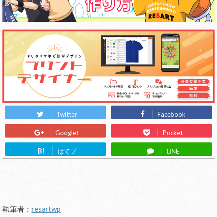
Twitter
Facebook
Google+
Pocket
B!
はてブ
LINE
執筆者：
resartwp