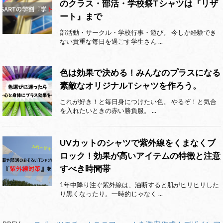
のクラス・部活・学校祭Tシャツは『リザ
ート』まで
部活動・サークル・学校行事・遊び。 今しか経験でき
ない貴重な毎日を過ごす学生さん ...
色は効果で決める！みんなのプラスになる
素敵なオリジナルTシャツを作ろう。
これが好き！と毎日身につけたい色。 やるぞ！と気合
を入れたいときの赤い勝負服。 ...
UVカットのシャツで紫外線をくまなくブ
ロック！効果が高いアイテムの特徴と注意
すべき時間帯
1年中降り注ぐ紫外線は、油断すると肌がヒリヒリした
り黒くなったり。一時的じゃなく ...