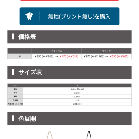
価格表
サイズ表
色展開