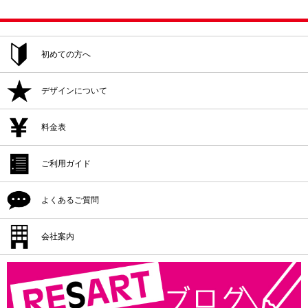
初めての方へ
ご注文方法
デザインについて
追加注文・再注文
デザイン作成
料金表
デザイン入稿
デザイン作成
ご利用ガイド
プリント位置
デザイン入稿
シルクプリント料金
よくあるご質問
プリント方法
プリント位置
インクジェットプリント料金
プリント色
配送・納期
会社案内
プリント方法
転写プリント料金
プリントサイズ
返品・交換・キャンセル
プリント色
会社概要
カッティングプリント料金
書体一覧
支払方法
プリントサイズ
版代