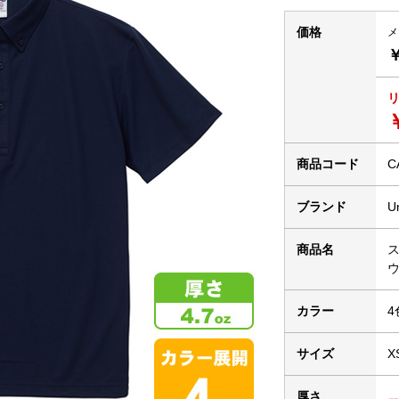
価格
メ
￥
商品コード
C
ブランド
U
商品名
ウ
カラー
4
サイズ
X
厚さ