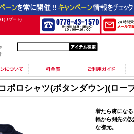
T(リザート)
作成
入稿
位置
方法
色
サイズ
シルクプリント料金
インクジェットプリント料金
転写プリント料金
DTFプリント料金
カッティングプリント料金
昇華プリントタオル料金
シルクプリントタオル料金
版代
送料
オプション料
配送・納期
返品・交換・キャンセル
支払方法
領収書の発行
生地の特徴
サイズ表
着用写真とコメント送信につい
ポロシャツ(ボタンダウン)(ローブ
着たら虜になる
幅から剣先の設
な襟元。