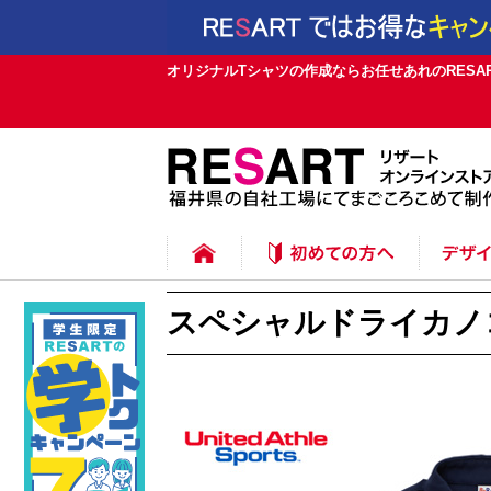
オリジナルTシャツの作成ならお任せあれのRESAR
ご注文方法
追加注文
MYページについて
デザイン
デザイン
プリント
プリント
プリント
プリント
書体一覧
スペシャルドライカノコ