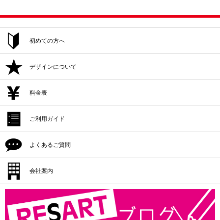
初めての方へ
ご注文方法
デザインについて
追加注文・再注文
デザイン作成
料金表
デザイン入稿
デザイン作成
ご利用ガイド
プリント位置
デザイン入稿
シルクプリント料金
よくあるご質問
プリント方法
プリント位置
インクジェットプリント料金
プリント色
配送・納期
会社案内
プリント方法
転写プリント料金
プリントサイズ
返品・交換・キャンセル
プリント色
会社概要
カッティングプリント料金
書体一覧
支払方法
プリントサイズ
版代