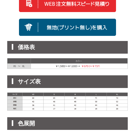
価格表
サイズ表
色展開