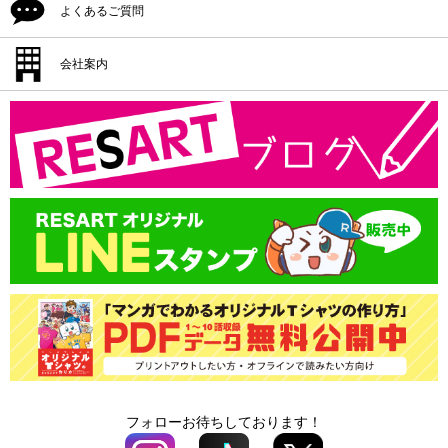
シルクプリント料金
よくあるご質問
プリント方法
プリント位置
インクジェットプリント料金
プリント色
配送・納期
会社案内
プリント方法
転写プリント料金
プリントサイズ
返品・交換・キャンセル
プリント色
会社概要
カッティングプリント料金
書体一覧
支払方法
プリントサイズ
版代
領収書の発行
書体一覧
送料
版代
オプション料
送料
オプション料
フォローお待ちしております！