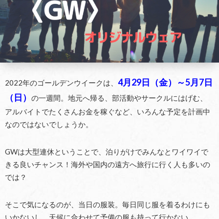
4
月
29
日（金）～
5
月7
日
2022年のゴールデンウイークは、
（日）
の一週間。地元へ帰る、部活動やサークルにはげむ、
アルバイトでたくさんお金を稼ぐなど、いろんな予定を計画中
なのではないでしょうか。
GWは大型連休ということで、泊りがけでみんなとワイワイで
きる良いチャンス！海外や国内の遠方へ旅行に行く人も多いの
では？
そこで気になるのが、当日の服装。毎日同じ服を着るわけにも
いかないし、天候に合わせて予備の服も持って行かない