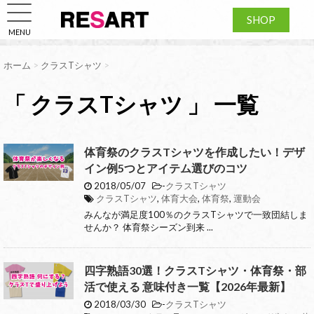
SHOP
MENU
ホーム
>
クラスTシャツ
>
「 クラスTシャツ 」 一覧
体育祭のクラスTシャツを作成したい！デザ
イン例5つとアイテム選びのコツ
2018/05/07
-
クラスTシャツ
クラスTシャツ
,
体育大会
,
体育祭
,
運動会
みんなが満足度100％のクラスTシャツで一致団結しま
せんか？ 体育祭シーズン到来 ...
四字熟語30選！クラスTシャツ・体育祭・部
活で使える 意味付き一覧【2026年最新】
2018/03/30
-
クラスTシャツ