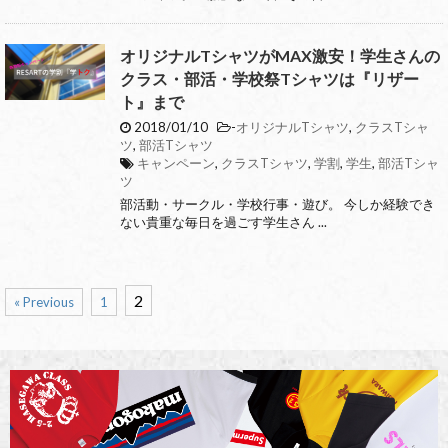
オリジナルTシャツがMAX激安！学生さんの
クラス・部活・学校祭Tシャツは『リザー
ト』まで
2018/01/10
-
オリジナルTシャツ
,
クラスTシャ
ツ
,
部活Tシャツ
キャンペーン
,
クラスTシャツ
,
学割
,
学生
,
部活Tシャ
ツ
部活動・サークル・学校行事・遊び。 今しか経験でき
ない貴重な毎日を過ごす学生さん ...
2
« Previous
1