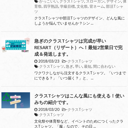
かっこいい
,
クラスTシャツ
,
スローガン
,
デザイン
,
体
育祭
,
四字熟語
,
学級目標
,
文化祭
,
背ネーム
,
部活Tシャ
ツ
クラスTシャツや部活Tシャツのデザイン、どんな風に
しようか悩んでいませんか？シン ...
急ぎのクラスTシャツは完成が早い
RESART（リザート）へ！最短2営業日で完
成＆発送します。
2018/03/23
-
クラスTシャツ
クラスTシャツ
,
急ぎ
,
早い
,
最短
,
間に合わない
ワクワクしながら注文するクラスTシャツ。「いつまで
にできる？」「いつ届く？」と、 ...
クラスTシャツはこんな風にも使える！使い
みちの紹介です。
2018/03/20
-
クラスTシャツ
クラスTシャツ
文化祭や体育祭など、イベントのためにつくったクラ
スTシャツ。「服」なので、その日 ...