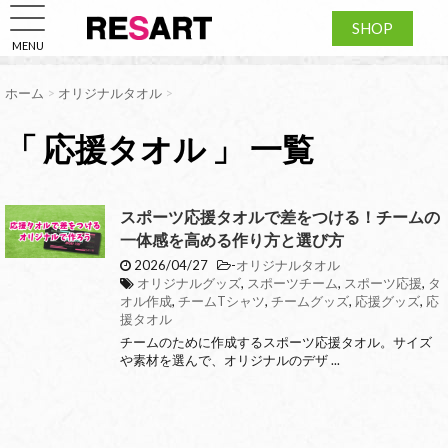
SHOP
MENU
ホーム
>
オリジナルタオル
>
「 応援タオル 」 一覧
スポーツ応援タオルで差をつける！チームの
一体感を高める作り方と選び方
2026/04/27
-
オリジナルタオル
オリジナルグッズ
,
スポーツチーム
,
スポーツ応援
,
タ
オル作成
,
チームTシャツ
,
チームグッズ
,
応援グッズ
,
応
援タオル
チームのために作成するスポーツ応援タオル。サイズ
や素材を選んで、オリジナルのデザ ...