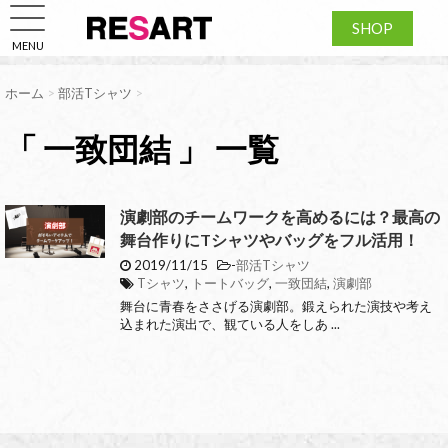
SHOP
MENU
ホーム
>
部活Tシャツ
>
「 一致団結 」 一覧
演劇部のチームワークを高めるには？最高の
舞台作りにTシャツやバッグをフル活用！
2019/11/15
-
部活Tシャツ
Tシャツ
,
トートバッグ
,
一致団結
,
演劇部
舞台に青春をささげる演劇部。鍛えられた演技や考え
込まれた演出で、観ている人をしあ ...