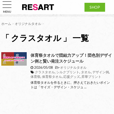
SHOP
MENU
ホーム
>
オリジナルタオル
>
「 クラスタオル 」 一覧
体育祭タオルで団結力アップ！団色別デザイ
ン例と賢い発注スケジュール
2026/05/08
-
オリジナルタオル
クラスタオル
,
シルクプリント
,
タオル
,
デザイン例
,
体育祭
,
体育祭タオル
,
応援グッズ
,
昇華プリント
体育祭タオルを作るときに、押さえておきたいポイン
トは「サイズ・デザイン・スケジュ ...